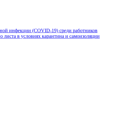
ной инфекции (COVID-19) среди работников
 листа в условиях карантина и самоизоляции