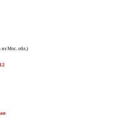
из Мос. обл.)
512
дан