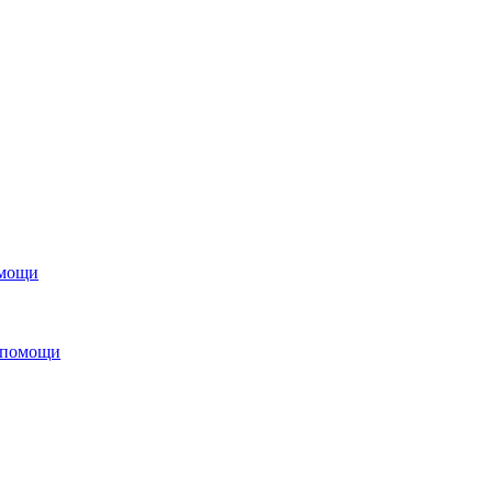
омощи
 помощи