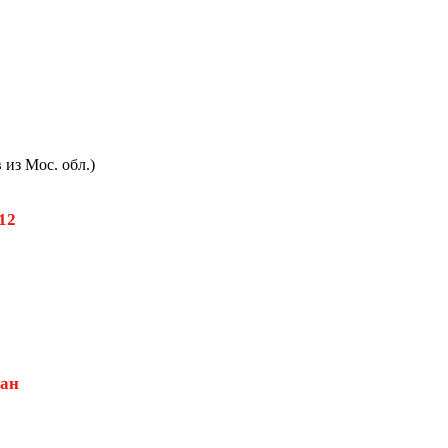
из Мос. обл.)
512
дан