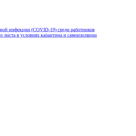
ной инфекции (COVID-19) среди работников
 листа в условиях карантина и самоизоляции