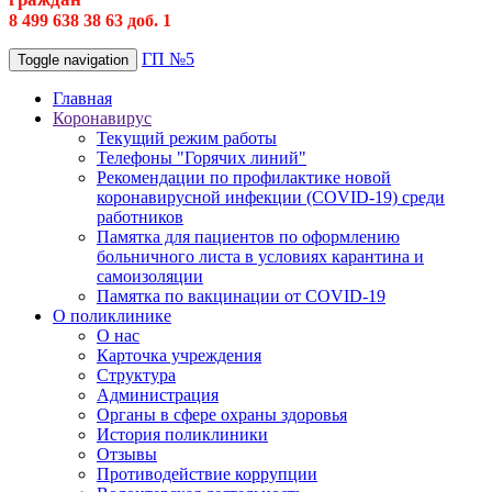
8 499 638 38 63 доб. 1
ГП №5
Toggle navigation
Главная
Коронавирус
Текущий режим работы
Телефоны "Горячих линий"
Рекомендации по профилактике новой
коронавирусной инфекции (COVID-19) среди
работников
Памятка для пациентов по оформлению
больничного листа в условиях карантина и
самоизоляции
Памятка по вакцинации от COVID-19
О поликлинике
О нас
Карточка учреждения
Структура
Администрация
Органы в сфере охраны здоровья
История поликлиники
Отзывы
Противодействие коррупции