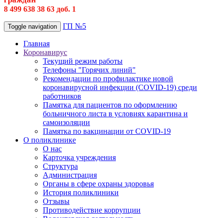
8 499 638 38 63 доб. 1
ГП №5
Toggle navigation
Главная
Коронавирус
Текущий режим работы
Телефоны "Горячих линий"
Рекомендации по профилактике новой
коронавирусной инфекции (COVID-19) среди
работников
Памятка для пациентов по оформлению
больничного листа в условиях карантина и
самоизоляции
Памятка по вакцинации от COVID-19
О поликлинике
О нас
Карточка учреждения
Структура
Администрация
Органы в сфере охраны здоровья
История поликлиники
Отзывы
Противодействие коррупции