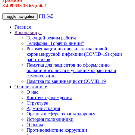
8 499 638 38 63 доб. 1
ГП №5
Toggle navigation
Главная
Коронавирус
Текущий режим работы
Телефоны "Горячих линий"
Рекомендации по профилактике новой
коронавирусной инфекции (COVID-19) среди
работников
Памятка для пациентов по оформлению
больничного листа в условиях карантина и
самоизоляции
Памятка по вакцинации от COVID-19
О поликлинике
О нас
Карточка учреждения
Структура
Администрация
Органы в сфере охраны здоровья
История поликлиники
Отзывы
Противодействие коррупции