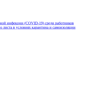
ной инфекции (COVID-19) среди работников
 листа в условиях карантина и самоизоляции