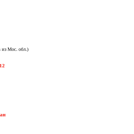
из Мос. обл.)
512
дан