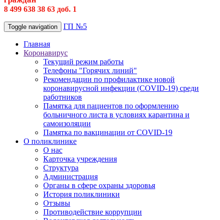
8 499 638 38 63 доб. 1
ГП №5
Toggle navigation
Главная
Коронавирус
Текущий режим работы
Телефоны "Горячих линий"
Рекомендации по профилактике новой
коронавирусной инфекции (COVID-19) среди
работников
Памятка для пациентов по оформлению
больничного листа в условиях карантина и
самоизоляции
Памятка по вакцинации от COVID-19
О поликлинике
О нас
Карточка учреждения
Структура
Администрация
Органы в сфере охраны здоровья
История поликлиники
Отзывы
Противодействие коррупции