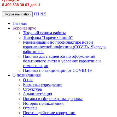
8 499 638 38 63 доб. 1
ГП №5
Toggle navigation
Главная
Коронавирус
Текущий режим работы
Телефоны "Горячих линий"
Рекомендации по профилактике новой
коронавирусной инфекции (COVID-19) среди
работников
Памятка для пациентов по оформлению
больничного листа в условиях карантина и
самоизоляции
Памятка по вакцинации от COVID-19
О поликлинике
О нас
Карточка учреждения
Структура
Администрация
Органы в сфере охраны здоровья
История поликлиники
Отзывы
Противодействие коррупции