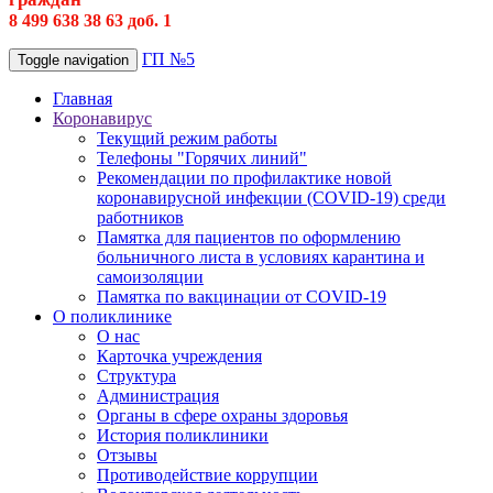
8 499 638 38 63 доб. 1
ГП №5
Toggle navigation
Главная
Коронавирус
Текущий режим работы
Телефоны "Горячих линий"
Рекомендации по профилактике новой
коронавирусной инфекции (COVID-19) среди
работников
Памятка для пациентов по оформлению
больничного листа в условиях карантина и
самоизоляции
Памятка по вакцинации от COVID-19
О поликлинике
О нас
Карточка учреждения
Структура
Администрация
Органы в сфере охраны здоровья
История поликлиники
Отзывы
Противодействие коррупции