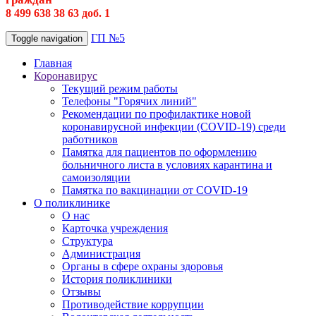
8 499 638 38 63 доб. 1
ГП №5
Toggle navigation
Главная
Коронавирус
Текущий режим работы
Телефоны "Горячих линий"
Рекомендации по профилактике новой
коронавирусной инфекции (COVID-19) среди
работников
Памятка для пациентов по оформлению
больничного листа в условиях карантина и
самоизоляции
Памятка по вакцинации от COVID-19
О поликлинике
О нас
Карточка учреждения
Структура
Администрация
Органы в сфере охраны здоровья
История поликлиники
Отзывы
Противодействие коррупции