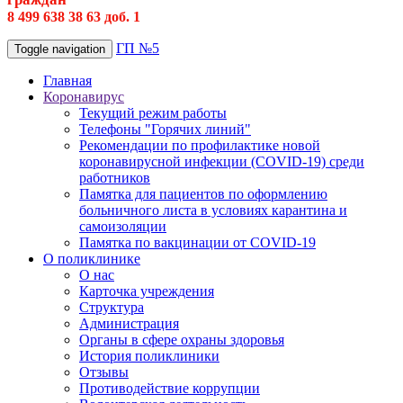
8 499 638 38 63 доб. 1
ГП №5
Toggle navigation
Главная
Коронавирус
Текущий режим работы
Телефоны "Горячих линий"
Рекомендации по профилактике новой
коронавирусной инфекции (COVID-19) среди
работников
Памятка для пациентов по оформлению
больничного листа в условиях карантина и
самоизоляции
Памятка по вакцинации от COVID-19
О поликлинике
О нас
Карточка учреждения
Структура
Администрация
Органы в сфере охраны здоровья
История поликлиники
Отзывы
Противодействие коррупции