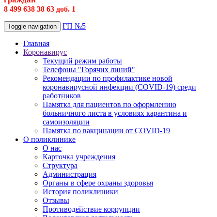
8 499 638 38 63 доб. 1
ГП №5
Toggle navigation
Главная
Коронавирус
Текущий режим работы
Телефоны "Горячих линий"
Рекомендации по профилактике новой
коронавирусной инфекции (COVID-19) среди
работников
Памятка для пациентов по оформлению
больничного листа в условиях карантина и
самоизоляции
Памятка по вакцинации от COVID-19
О поликлинике
О нас
Карточка учреждения
Структура
Администрация
Органы в сфере охраны здоровья
История поликлиники
Отзывы
Противодействие коррупции