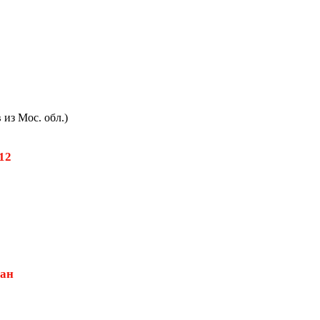
из Мос. обл.)
512
дан