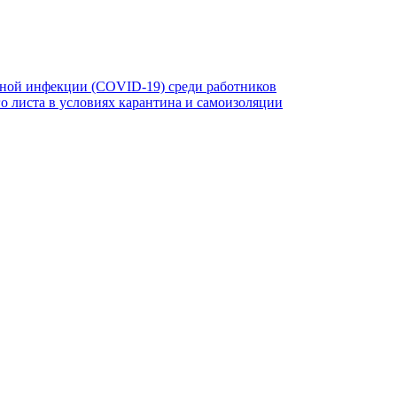
ной инфекции (COVID-19) среди работников
 листа в условиях карантина и самоизоляции