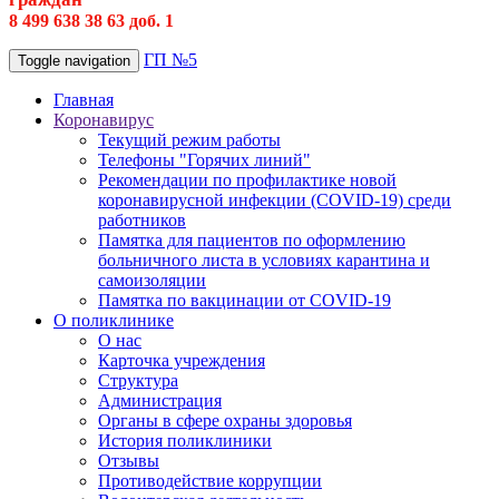
8 499 638 38 63 доб. 1
ГП №5
Toggle navigation
Главная
Коронавирус
Текущий режим работы
Телефоны "Горячих линий"
Рекомендации по профилактике новой
коронавирусной инфекции (COVID-19) среди
работников
Памятка для пациентов по оформлению
больничного листа в условиях карантина и
самоизоляции
Памятка по вакцинации от COVID-19
О поликлинике
О нас
Карточка учреждения
Структура
Администрация
Органы в сфере охраны здоровья
История поликлиники
Отзывы
Противодействие коррупции