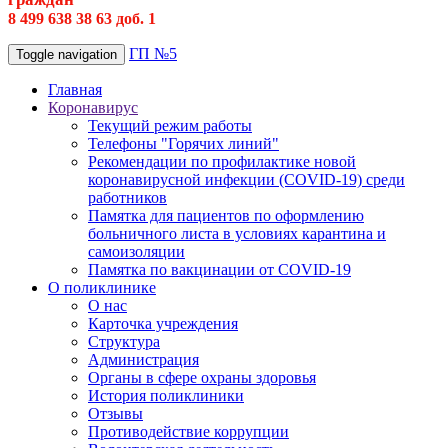
8 499 638 38 63 доб. 1
ГП №5
Toggle navigation
Главная
Коронавирус
Текущий режим работы
Телефоны "Горячих линий"
Рекомендации по профилактике новой
коронавирусной инфекции (COVID-19) среди
работников
Памятка для пациентов по оформлению
больничного листа в условиях карантина и
самоизоляции
Памятка по вакцинации от COVID-19
О поликлинике
О нас
Карточка учреждения
Структура
Администрация
Органы в сфере охраны здоровья
История поликлиники
Отзывы
Противодействие коррупции