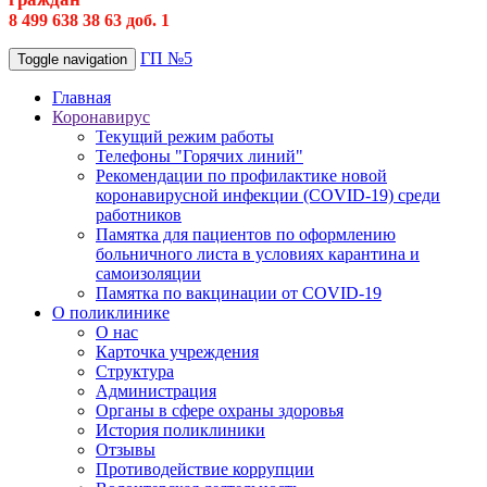
8 499 638 38 63 доб. 1
ГП №5
Toggle navigation
Главная
Коронавирус
Текущий режим работы
Телефоны "Горячих линий"
Рекомендации по профилактике новой
коронавирусной инфекции (COVID-19) среди
работников
Памятка для пациентов по оформлению
больничного листа в условиях карантина и
самоизоляции
Памятка по вакцинации от COVID-19
О поликлинике
О нас
Карточка учреждения
Структура
Администрация
Органы в сфере охраны здоровья
История поликлиники
Отзывы
Противодействие коррупции