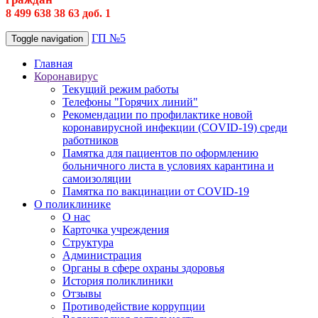
8 499 638 38 63 доб. 1
ГП №5
Toggle navigation
Главная
Коронавирус
Текущий режим работы
Телефоны "Горячих линий"
Рекомендации по профилактике новой
коронавирусной инфекции (COVID-19) среди
работников
Памятка для пациентов по оформлению
больничного листа в условиях карантина и
самоизоляции
Памятка по вакцинации от COVID-19
О поликлинике
О нас
Карточка учреждения
Структура
Администрация
Органы в сфере охраны здоровья
История поликлиники
Отзывы
Противодействие коррупции