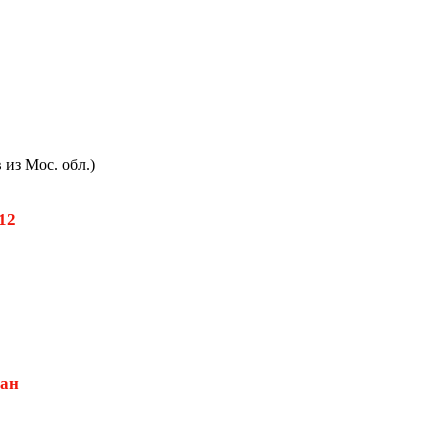
из Мос. обл.)
512
дан