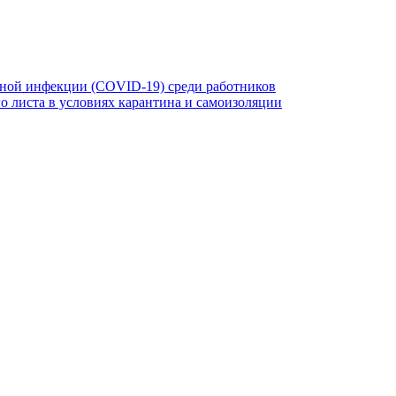
ной инфекции (COVID-19) среди работников
 листа в условиях карантина и самоизоляции