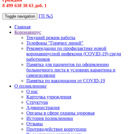
8 499 638 38 63 доб. 1
ГП №5
Toggle navigation
Главная
Коронавирус
Текущий режим работы
Телефоны "Горячих линий"
Рекомендации по профилактике новой
коронавирусной инфекции (COVID-19) среди
работников
Памятка для пациентов по оформлению
больничного листа в условиях карантина и
самоизоляции
Памятка по вакцинации от COVID-19
О поликлинике
О нас
Карточка учреждения
Структура
Администрация
Органы в сфере охраны здоровья
История поликлиники
Отзывы
Противодействие коррупции