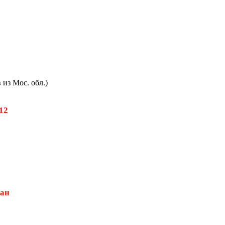
из Мос. обл.)
512
дан