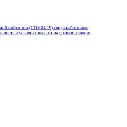
ной инфекции (COVID-19) среди работников
 листа в условиях карантина и самоизоляции