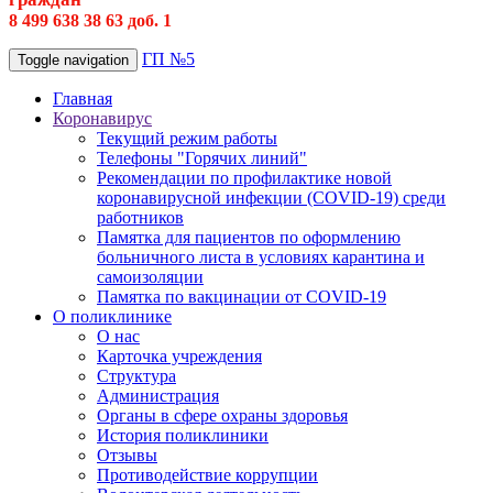
8 499 638 38 63 доб. 1
ГП №5
Toggle navigation
Главная
Коронавирус
Текущий режим работы
Телефоны "Горячих линий"
Рекомендации по профилактике новой
коронавирусной инфекции (COVID-19) среди
работников
Памятка для пациентов по оформлению
больничного листа в условиях карантина и
самоизоляции
Памятка по вакцинации от COVID-19
О поликлинике
О нас
Карточка учреждения
Структура
Администрация
Органы в сфере охраны здоровья
История поликлиники
Отзывы
Противодействие коррупции