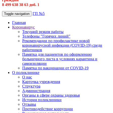
8 499 638 38 63 доб. 1
ГП №5
Toggle navigation
Главная
Коронавирус
Текущий режим работы
Телефоны "Горячих линий"
Рекомендации по профилактике новой
коронавирусной инфекции (COVID-19) среди
работников
Памятка для пациентов по оформлению
больничного листа в условиях карантина и
самоизоляции
Памятка по вакцинации от COVID-19
О поликлинике
О нас
Карточка учреждения
Структура
Администрация
Органы в сфере охраны здоровья
История поликлиники
Отзывы
Противодействие коррупции