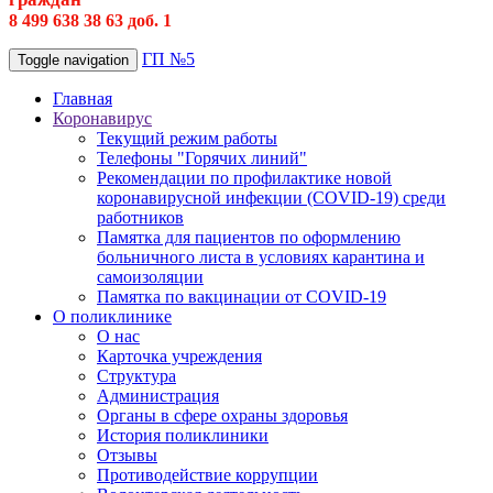
8 499 638 38 63 доб. 1
ГП №5
Toggle navigation
Главная
Коронавирус
Текущий режим работы
Телефоны "Горячих линий"
Рекомендации по профилактике новой
коронавирусной инфекции (COVID-19) среди
работников
Памятка для пациентов по оформлению
больничного листа в условиях карантина и
самоизоляции
Памятка по вакцинации от COVID-19
О поликлинике
О нас
Карточка учреждения
Структура
Администрация
Органы в сфере охраны здоровья
История поликлиники
Отзывы
Противодействие коррупции