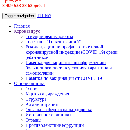
8 499 638 38 63 доб. 1
ГП №5
Toggle navigation
Главная
Коронавирус
Текущий режим работы
Телефоны "Горячих линий"
Рекомендации по профилактике новой
коронавирусной инфекции (COVID-19) среди
работников
Памятка для пациентов по оформлению
больничного листа в условиях карантина и
самоизоляции
Памятка по вакцинации от COVID-19
О поликлинике
О нас
Карточка учреждения
Структура
Администрация
Органы в сфере охраны здоровья
История поликлиники
Отзывы
Противодействие коррупции