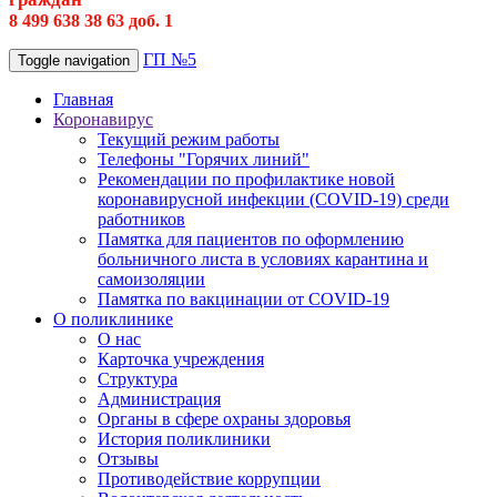
8 499 638 38 63 доб. 1
ГП №5
Toggle navigation
Главная
Коронавирус
Текущий режим работы
Телефоны "Горячих линий"
Рекомендации по профилактике новой
коронавирусной инфекции (COVID-19) среди
работников
Памятка для пациентов по оформлению
больничного листа в условиях карантина и
самоизоляции
Памятка по вакцинации от COVID-19
О поликлинике
О нас
Карточка учреждения
Структура
Администрация
Органы в сфере охраны здоровья
История поликлиники
Отзывы
Противодействие коррупции