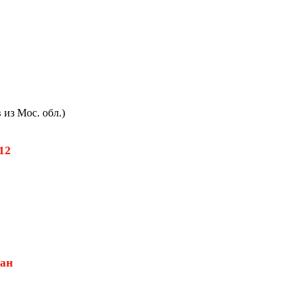
из Мос. обл.)
512
дан