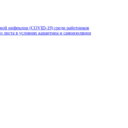
ной инфекции (COVID-19) среди работников
 листа в условиях карантина и самоизоляции