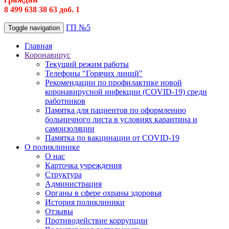
8 499 638 38 63 доб. 1
ГП №5
Toggle navigation
Главная
Коронавирус
Текущий режим работы
Телефоны "Горячих линий"
Рекомендации по профилактике новой
коронавирусной инфекции (COVID-19) среди
работников
Памятка для пациентов по оформлению
больничного листа в условиях карантина и
самоизоляции
Памятка по вакцинации от COVID-19
О поликлинике
О нас
Карточка учреждения
Структура
Администрация
Органы в сфере охраны здоровья
История поликлиники
Отзывы
Противодействие коррупции