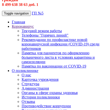
8 499 638 38 63 доб. 1
ГП №5
Toggle navigation
Главная
Коронавирус
Текущий режим работы
Телефоны "Горячих линий"
Рекомендации по профилактике новой
коронавирусной инфекции (COVID-19) среди
работников
Памятка для пациентов по оформлению
больничного листа в условиях карантина и
самоизоляции
Памятка по вакцинации от COVID-19
О поликлинике
О нас
Карточка учреждения
Структура
Администрация
Органы в сфере охраны здоровья
История поликлиники
Отзывы
Противодействие коррупции