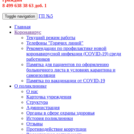
8 499 638 38 63 доб. 1
ГП №5
Toggle navigation
Главная
Коронавирус
Текущий режим работы
Телефоны "Горячих линий"
Рекомендации по профилактике новой
коронавирусной инфекции (COVID-19) среди
работников
Памятка для пациентов по оформлению
больничного листа в условиях карантина и
самоизоляции
Памятка по вакцинации от COVID-19
О поликлинике
О нас
Карточка учреждения
Структура
Администрация
Органы в сфере охраны здоровья
История поликлиники
Отзывы
Противодействие коррупции