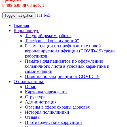
8 499 638 38 63 доб. 1
ГП №5
Toggle navigation
Главная
Коронавирус
Текущий режим работы
Телефоны "Горячих линий"
Рекомендации по профилактике новой
коронавирусной инфекции (COVID-19) среди
работников
Памятка для пациентов по оформлению
больничного листа в условиях карантина и
самоизоляции
Памятка по вакцинации от COVID-19
О поликлинике
О нас
Карточка учреждения
Структура
Администрация
Органы в сфере охраны здоровья
История поликлиники
Отзывы
Противодействие коррупции