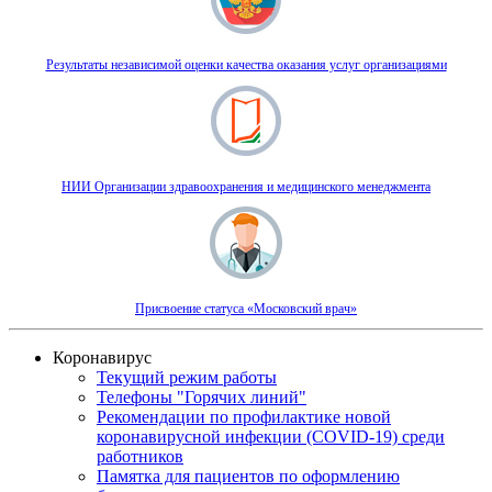
Результаты независимой оценки качества оказания услуг организациями
НИИ Организации здравоохранения и медицинского менеджмента
Присвоение статуса «Московский врач»
Коронавирус
Текущий режим работы
Телефоны "Горячих линий"
Рекомендации по профилактике новой
коронавирусной инфекции (COVID-19) среди
работников
Памятка для пациентов по оформлению