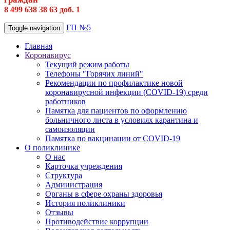
8 499 638 38 63 доб. 1
ГП №5
Toggle navigation
Главная
Коронавирус
Текущий режим работы
Телефоны "Горячих линий"
Рекомендации по профилактике новой
коронавирусной инфекции (COVID-19) среди
работников
Памятка для пациентов по оформлению
больничного листа в условиях карантина и
самоизоляции
Памятка по вакцинации от COVID-19
О поликлинике
О нас
Карточка учреждения
Структура
Администрация
Органы в сфере охраны здоровья
История поликлиники
Отзывы
Противодействие коррупции